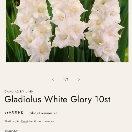
Öppna
mediet
1
i
av
1
/
2
modalfönster
DAHLIAS BY LINN
Gladiolus White Glory 10st
Ordinarie
kr59SEK
Slut/Kommer in
pris
Skatt ingår.
Frakt
beräknas i kassan.
Kvantitet