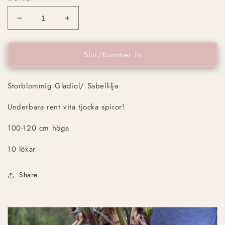
Minska
Öka
kvantitet
kvantitet
för
för
Gladiolus
Gladiolus
Slut/Kommer in
White
White
Glory
Glory
Storblommig Gladiol/ Sabellilja
10st
10st
Underbara rent vita tjocka spiror!
100-120 cm höga
10 lökar
Share