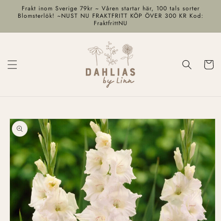
vidare
Frakt inom Sverige 79kr ~ Våren startar här, 100 tals sorter
till
Blomsterlök! ~NUST NU FRAKTFRITT KÖP ÖVER 300 KR Kod:
FraktfrittNU
innehåll
Varukor
å vidare till
roduktinformation